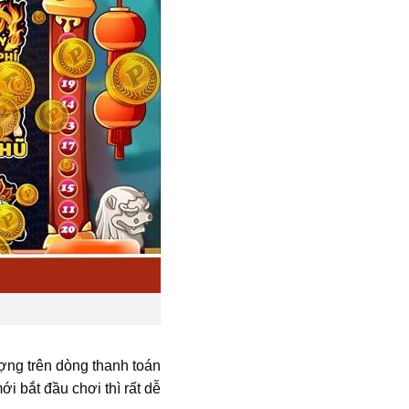
ượng trên dòng thanh toán
i bắt đầu chơi thì rất dễ