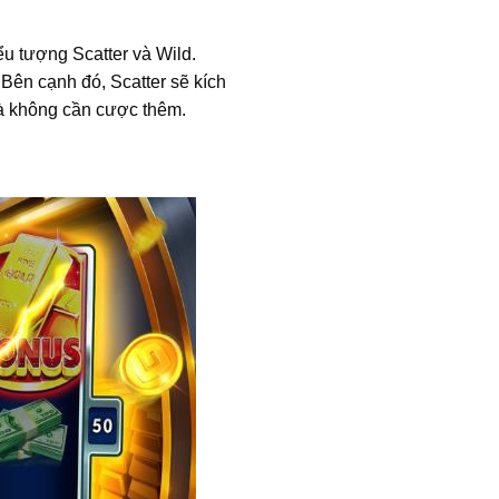
ểu tượng Scatter và Wild.
 Bên cạnh đó, Scatter sẽ kích
mà không cần cược thêm.