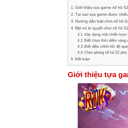
Giới thiệu tựa game nổ hũ 5
Tại sao tựa game được nhiề
Hướng dẫn luật chơi nổ hũ 5
Bật mí bí quyết chơi nổ hũ 5
Xây dựng một chiến lược
Biết chọn thời điểm vàng 
Biết điều chỉnh tốc độ qu
Chọn phòng nổ hũ 52 phù
Kết luận
Giới thiệu tựa g