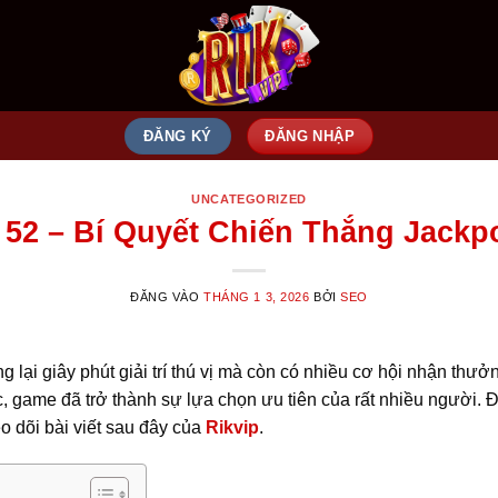
ĐĂNG KÝ
ĐĂNG NHẬP
UNCATEGORIZED
52 – Bí Quyết Chiến Thắng Jackpo
ĐĂNG VÀO
THÁNG 1 3, 2026
BỞI
SEO
 lại giây phút giải trí thú vị mà còn có nhiều cơ hội nhận thưở
, game đã trở thành sự lựa chọn ưu tiên của rất nhiều người. 
eo dõi bài viết sau đây của
Rikvip
.