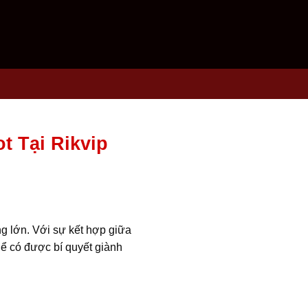
t Tại Rikvip
ng lớn. Với sự kết hợp giữa
Để có được bí quyết giành