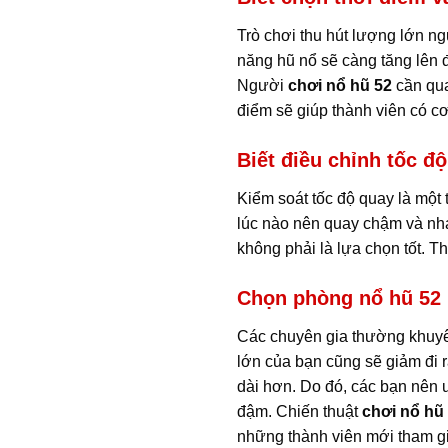
Trò chơi thu hút lượng lớn ng
năng hũ nổ sẽ càng tăng lên 
Người
chơi nổ hũ 52
cần qua
điểm sẽ giúp thành viên có cơ
Biết điều chỉnh tốc đ
Kiểm soát tốc độ quay là một
lúc nào nên quay chậm và nha
không phải là lựa chọn tốt. T
Chọn phòng nổ hũ 52
Các chuyên gia thường khuyên
lớn của bạn cũng sẽ giảm đi r
dài hơn. Do đó, các bạn nên 
đậm. Chiến thuật
chơi nổ hũ
những thành viên mới tham gi